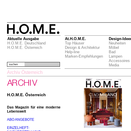
Aktuelle Ausgabe
At.H.O.M.E.
Design-Idee
H.O.M.E. Deutschland
Top Häuser
Neuheiten
H.O.M.E. Österreich
Design & Architektur
Möbel
Help-line
Bad
Marken-Empfehlungen
Lampen
Accessoires
suchen
Media
Archiv Österreich
H.O.M.E. Österreich
Das Magazin für eine moderne
Lebenswelt
ABO ANGEBOTE
EINZELHEFT-