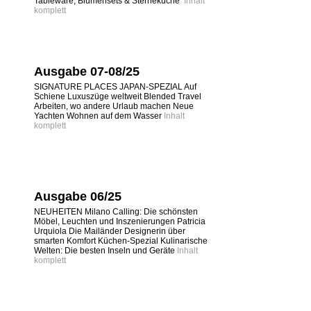
Tableware, Blumensets & Sterneküche
Inhalt
komplett
Ausgabe 07-08/25
SIGNATURE PLACES JAPAN-SPEZIAL Auf
Schiene Luxuszüge weltweit Blended Travel
Arbeiten, wo andere Urlaub machen Neue
Yachten Wohnen auf dem Wasser
Inhalt
komplett
Ausgabe 06/25
NEUHEITEN Milano Calling: Die schönsten
Möbel, Leuchten und Inszenierungen Patricia
Urquiola Die Mailänder Designerin über
smarten Komfort Küchen-Spezial Kulinarische
Welten: Die besten Inseln und Geräte
Inhalt
komplett