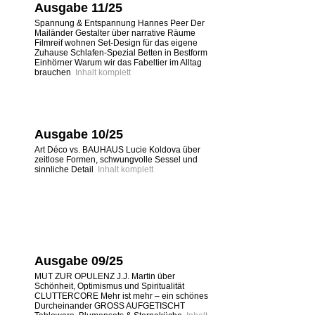
Ausgabe 11/25
Spannung & Entspannung Hannes Peer Der
Mailänder Gestalter über narrative Räume
Filmreif wohnen Set-Design für das eigene
Zuhause Schlafen-Spezial Betten in Bestform
Einhörner Warum wir das Fabeltier im Alltag
brauchen
Inhalt komplett
Ausgabe 10/25
Art Déco vs. BAUHAUS Lucie Koldova über
zeitlose Formen, schwungvolle Sessel und
sinnliche Detail
Inhalt komplett
Ausgabe 09/25
MUT ZUR OPULENZ J.J. Martin über
Schönheit, Optimismus und Spiritualität
CLUTTERCORE Mehr ist mehr – ein schönes
Durcheinander GROSS AUFGETISCHT