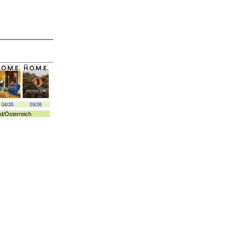
04/26
03/26
d
/
Österreich