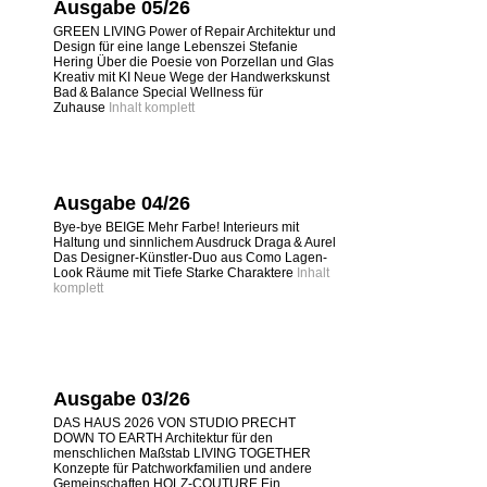
Ausgabe 05/26
GREEN LIVING Power of Repair Architektur und
Design für eine lange Lebenszei Stefanie
Hering Über die Poesie von Porzellan und Glas
Kreativ mit KI Neue Wege der Handwerkskunst
Bad & Balance Special Wellness für
Zuhause
Inhalt komplett
Ausgabe 04/26
Bye-bye BEIGE Mehr Farbe! Interieurs mit
Haltung und sinnlichem Ausdruck Draga & Aurel
Das Designer-Künstler-Duo aus Como Lagen-
Look Räume mit Tiefe Starke Charaktere
Inhalt
komplett
Ausgabe 03/26
DAS HAUS 2026 VON STUDIO PRECHT
DOWN TO EARTH Architektur für den
menschlichen Maßstab LIVING TOGETHER
Konzepte für Patchworkfamilien und andere
Gemeinschaften HOLZ-COUTURE Ein