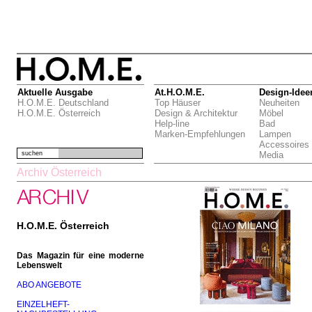
Aktuelle Ausgabe
At.H.O.M.E.
Design-Idee
H.O.M.E. Deutschland
Top Häuser
Neuheiten
H.O.M.E. Österreich
Design & Architektur
Möbel
Help-line
Bad
Marken-Empfehlungen
Lampen
Accessoires
suchen
Media
Archiv Österreich
H.O.M.E. Österreich
Das Magazin für eine moderne
Lebenswelt
ABO ANGEBOTE
EINZELHEFT-