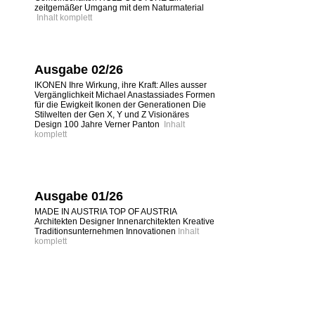
zeitgemäßer Umgang mit dem Naturmaterial
Inhalt komplett
Ausgabe 02/26
IKONEN Ihre Wirkung, ihre Kraft: Alles ausser
Vergänglichkeit Michael Anastassiades Formen
für die Ewigkeit Ikonen der Generationen Die
Stilwelten der Gen X, Y und Z Visionäres
Design 100 Jahre Verner Panton
Inhalt
komplett
Ausgabe 01/26
MADE IN AUSTRIA TOP OF AUSTRIA
Architekten Designer Innenarchitekten Kreative
Traditionsunternehmen Innovationen
Inhalt
komplett