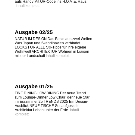
aufs Handy Mit QR-Code ins H.O.M.E. Haus
Inhalt komplett
Ausgabe 02/25
NATUR IM DESIGN Das Beste aus zwei Welten:
Was Japan und Skandinavien verbindet
LOOKS FÜR ALLE Stil-Tipps für Ihre eigene
Wohnwelt ARCHITEKTUR Wohnen in Liaison
mit der Landschaft
Inhalt komplett
Ausgabe 01/25
FINE DINING LOW DINING Der neue Trend
zum Lounge-Dinner Low Chair: der neue Star
im Esszimmer 25 TRENDS 2025 Ein Design-
Ausblick NEUE TISCHE Gut aufgestellt!
Architektur Leben unter der Erde
Inhalt
komplett