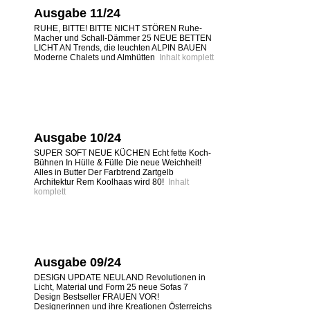
Ausgabe 11/24
RUHE, BITTE! BITTE NICHT STÖREN Ruhe-
Macher und Schall-Dämmer 25 NEUE BETTEN
LICHT AN Trends, die leuchten ALPIN BAUEN
Moderne Chalets und Almhütten
Inhalt komplett
Ausgabe 10/24
SUPER SOFT NEUE KÜCHEN Echt fette Koch-
Bühnen In Hülle & Fülle Die neue Weichheit!
Alles in Butter Der Farbtrend Zartgelb
Architektur Rem Koolhaas wird 80!
Inhalt
komplett
Ausgabe 09/24
DESIGN UPDATE NEULAND Revolutionen in
Licht, Material und Form 25 neue Sofas 7
Design Bestseller FRAUEN VOR!
Designerinnen und ihre Kreationen Österreichs