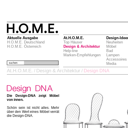
Aktuelle Ausgabe
At.H.O.M.E.
Design-Idee
H.O.M.E. Deutschland
Top Häuser
Neuheiten
H.O.M.E. Österreich
Design & Architektur
Möbel
Help-line
Bad
Marken-Empfehlungen
Lampen
Accessoires
suchen
Media
At.H.O.M.E.
Design & Architektur
/
/
Design DNA
Die Design-DNA zeigt Möbel
von innen.
Schön sein ist nicht alles. Mehr
über den Wert eines Möbel verrät
die Design-DNA.