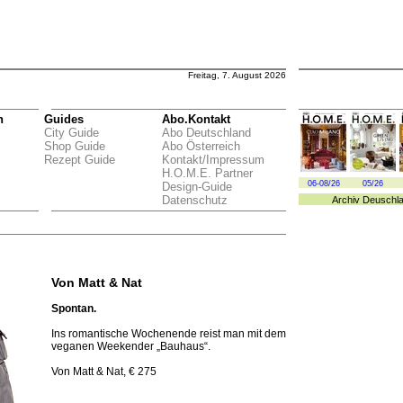
Freitag, 7. August 2026
n
Guides
Abo.Kontakt
City Guide
Abo Deutschland
Shop Guide
Abo Österreich
Rezept Guide
Kontakt/Impressum
H.O.M.E. Partner
06-08/26
05/26
Design-Guide
Datenschutz
Archiv
Deuschl
Von Matt & Nat
Spontan.
Ins romantische Wochenende reist man mit dem
veganen Weekender „Bauhaus“.
Von Matt & Nat, € 275