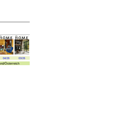
04/26
03/26
and
/
Österreich