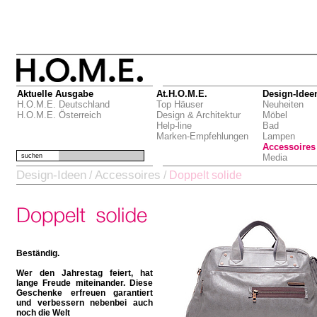
Aktuelle Ausgabe
At.H.O.M.E.
Design-Idee
H.O.M.E. Deutschland
Top Häuser
Neuheiten
H.O.M.E. Österreich
Design & Architektur
Möbel
Help-line
Bad
Marken-Empfehlungen
Lampen
Accessoires
suchen
Media
Design-Ideen
Accessoires
/
/
Doppelt solide
Beständig.
Wer den Jahrestag feiert, hat
lange Freude miteinander. Diese
Geschenke erfreuen garantiert
und verbessern nebenbei auch
noch die Welt