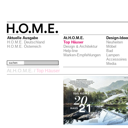
Aktuelle Ausgabe
At.H.O.M.E.
Design-Idee
H.O.M.E. Deutschland
Top Häuser
Neuheiten
H.O.M.E. Österreich
Design & Architektur
Möbel
Help-line
Bad
Marken-Empfehlungen
Lampen
Accessoires
suchen
Media
At.H.O.M.E.
/
Top Häuser