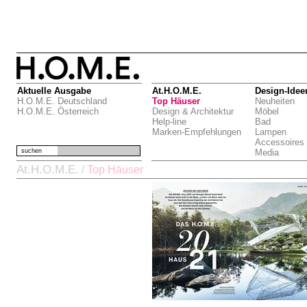
Aktuelle Ausgabe
At.H.O.M.E.
Design-Idee
H.O.M.E. Deutschland
Top Häuser
Neuheiten
H.O.M.E. Österreich
Design & Architektur
Möbel
Help-line
Bad
Marken-Empfehlungen
Lampen
Accessoires
suchen
Media
At.H.O.M.E.
/
Top Häuser