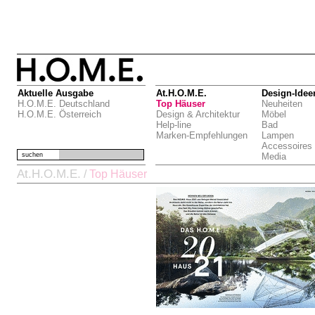
Aktuelle Ausgabe
At.H.O.M.E.
Design-Idee
H.O.M.E. Deutschland
Top Häuser
Neuheiten
H.O.M.E. Österreich
Design & Architektur
Möbel
Help-line
Bad
Marken-Empfehlungen
Lampen
Accessoires
suchen
Media
At.H.O.M.E.
/
Top Häuser