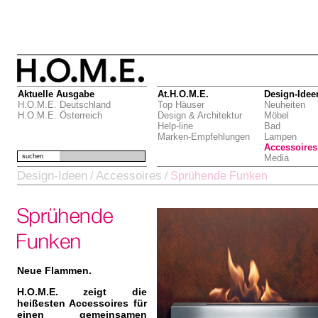
Aktuelle Ausgabe
At.H.O.M.E.
Design-Idee
H.O.M.E. Deutschland
Top Häuser
Neuheiten
H.O.M.E. Österreich
Design & Architektur
Möbel
Help-line
Bad
Marken-Empfehlungen
Lampen
Accessoires
suchen
Media
Design-Ideen
Accessoires
/
/
Sprühende Funken
Neue Flammen.
H.O.M.E. zeigt die
heißesten Accessoires für
einen gemeinsamen