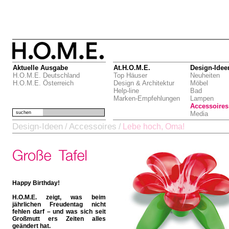
Aktuelle Ausgabe
At.H.O.M.E.
Design-Idee
H.O.M.E. Deutschland
Top Häuser
Neuheiten
H.O.M.E. Österreich
Design & Architektur
Möbel
Help-line
Bad
Marken-Empfehlungen
Lampen
Accessoires
suchen
Media
Design-Ideen
Accessoires
/
/
Lebe hoch, Oma!
Happy Birthday!
H.O.M.E. zeigt, was beim
jährlichen Freudentag nicht
fehlen darf – und was sich seit
Großmutt ers Zeiten alles
geändert hat.