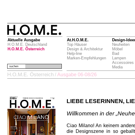
Aktuelle Ausgabe
At.H.O.M.E.
Design-Idee
H.O.M.E. Deutschland
Top Häuser
Neuheiten
H.O.M.E. Österreich
Design & Architektur
Möbel
Help-line
Bad
Marken-Empfehlungen
Lampen
Accessoires
suchen
Media
H.O.M.E. Österreich
/
Ausgabe 06-08/26
LIEBE LESERINNEN, LI
Willkommen in der „Neuhei
Ciao Milano! An keinem andere
die Designszene in so gebal