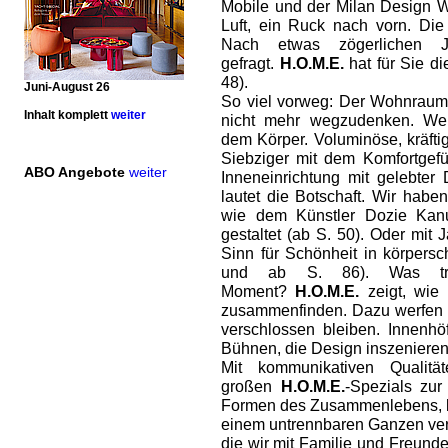
Mobile und der Milan Design W
Luft, ein Ruck nach vorn. Die
Nach etwas zögerlichen J
gefragt.
H.O.M.E.
hat für Sie d
48).
Juni-August 26
So viel vorweg: Der Wohnraum 
Inhalt komplett
weiter
nicht mehr wegzudenken. Wei
dem Körper. Voluminöse, kräfti
Siebziger mit dem Komfortgefü
ABO Angebote
weiter
Inneneinrichtung mit gelebter D
lautet die Botschaft. Wir hab
wie dem Künstler Dozie Kanu
gestaltet (ab S. 50). Oder mit
Sinn für Schönheit in körpers
und ab S. 86). Was tr
Moment?
H.O.M.E.
zeigt, wie 
zusammenfinden. Dazu werfen wi
verschlossen bleiben. Innenh
Bühnen, die Design inszenieren 
Mit kommunikativen Qualit
großen
H.O.M.E.
-Spezials zu
Formen des Zusammenlebens, b
einem untrennbaren Ganzen ver
die wir mit Familie und Freund