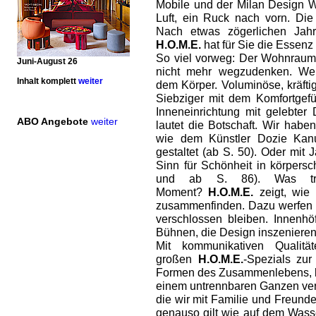
Mobile und der Milan Design W
Luft, ein Ruck nach vorn. Die
Nach etwas zögerlichen Jahr
H.O.M.E.
hat für Sie die Essenz
So viel vorweg: Der Wohnraum 
Juni-August 26
nicht mehr wegzudenken. Wei
Inhalt komplett
weiter
dem Körper. Voluminöse, kräfti
Siebziger mit dem Komfortgefü
Inneneinrichtung mit gelebter D
ABO Angebote
weiter
lautet die Botschaft. Wir hab
wie dem Künstler Dozie Kanu
gestaltet (ab S. 50). Oder mit
Sinn für Schönheit in körpers
und ab S. 86). Was tr
Moment?
H.O.M.E.
zeigt, wie 
zusammenfinden. Dazu werfen wi
verschlossen bleiben. Innenh
Bühnen, die Design inszenieren 
Mit kommunikativen Qualit
großen
H.O.M.E.
-Spezials zu
Formen des Zusammenlebens, b
einem untrennbaren Ganzen ver
die wir mit Familie und Freund
genauso gilt wie auf dem Wass