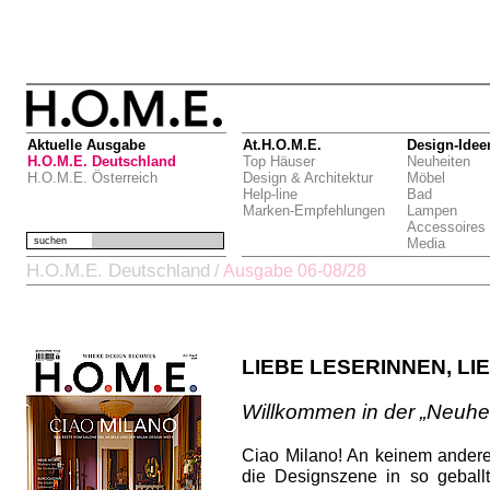
Aktuelle Ausgabe
At.H.O.M.E.
Design-Idee
H.O.M.E. Deutschland
Top Häuser
Neuheiten
H.O.M.E. Österreich
Design & Architektur
Möbel
Help-line
Bad
Marken-Empfehlungen
Lampen
Accessoires
suchen
Media
H.O.M.E. Deutschland
/
Ausgabe 06-08/28
LIEBE LESERINNEN, LI
Willkommen in der „Neuhei
Ciao Milano! An keinem andere
die Designszene in so gebal