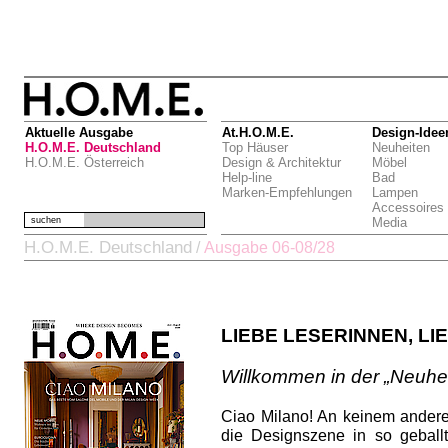
Aktuelle Ausgabe
At.H.O.M.E.
Design-Idee
H.O.M.E. Deutschland
Top Häuser
Neuheiten
H.O.M.E. Österreich
Design & Architektur
Möbel
Help-line
Bad
Marken-Empfehlungen
Lampen
Accessoires
suchen
Media
H.O.M.E. Deutschland
/
Ausgabe 06-08/28
LIEBE LESERINNEN, LI
Willkommen in der „Neuhei
Ciao Milano! An keinem andere
die Designszene in so gebal