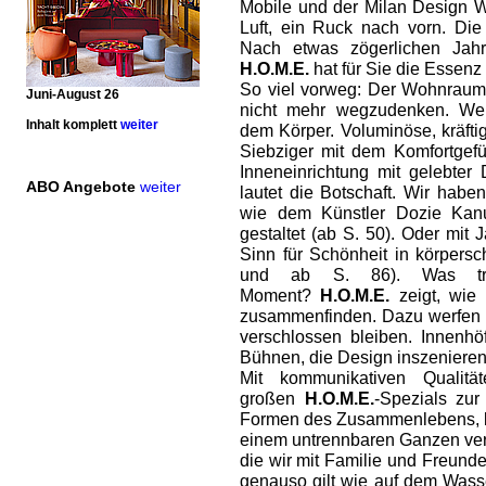
Mobile und der Milan Design W
Luft, ein Ruck nach vorn. Die
Nach etwas zögerlichen Jahr
H.O.M.E.
hat für Sie die Essenz
So viel vorweg: Der Wohnraum 
Juni-August 26
nicht mehr wegzudenken. Wei
Inhalt komplett
weiter
dem Körper. Voluminöse, kräfti
Siebziger mit dem Komfortgefü
Inneneinrichtung mit gelebter D
ABO Angebote
weiter
lautet die Botschaft. Wir hab
wie dem Künstler Dozie Kanu
gestaltet (ab S. 50). Oder mit
Sinn für Schönheit in körpers
und ab S. 86). Was tr
Moment?
H.O.M.E.
zeigt, wie 
zusammenfinden. Dazu werfen wi
verschlossen bleiben. Innenh
Bühnen, die Design inszenieren 
Mit kommunikativen Qualit
großen
H.O.M.E.
-Spezials zu
Formen des Zusammenlebens, b
einem untrennbaren Ganzen ver
die wir mit Familie und Freund
genauso gilt wie auf dem Wass