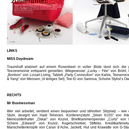
LINKS
MISS Daydream
Traumhaft platziert auf einem Rosenbeet in voller Blüte lässt sich die p
Teezeremonie entspannt genießen. Wiegesessel „Lucky – Fée“ von Brühl, 
„Bonbon“ von Lizzart Living, Tablett „Party Connection“ von Kahla, Teeservic
& Yang“ von Meissen, (4-teiliges Set), Tee-Ei von Samova, Schuhe Stylist’s O
RECHTS
Mr Businessman
Wer viel arbeitet, verdient einen bequemen und stilvollen Sitzplatz – wie
Stuhl, designt von Hadi Teherani. Konferenzstuhl „Silver 610S“ von Inter
Memozettelhalter „Oskar“ von Koziol, Briefklammerspender „Curly“ von K
Schere „Edward“ von Koziol, Kugelschreiber, Stiftetui, Kredit­karten­et
Manschettenknöpfe von Caran d’Ache, Jackett, Hut und Krawatte von G-Sta