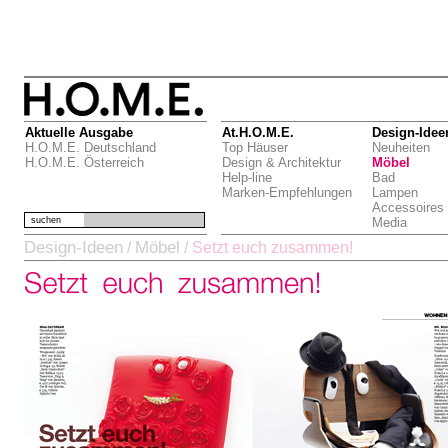
Aktuelle Ausgabe
At.H.O.M.E.
Design-Idee
H.O.M.E. Deutschland
Top Häuser
Neuheiten
H.O.M.E. Österreich
Design & Architektur
Möbel
Help-line
Bad
Marken-Empfehlungen
Lampen
Accessoires
suchen
Media
Design-Ideen
Möbel
/
/
Setzt euch zusammen!