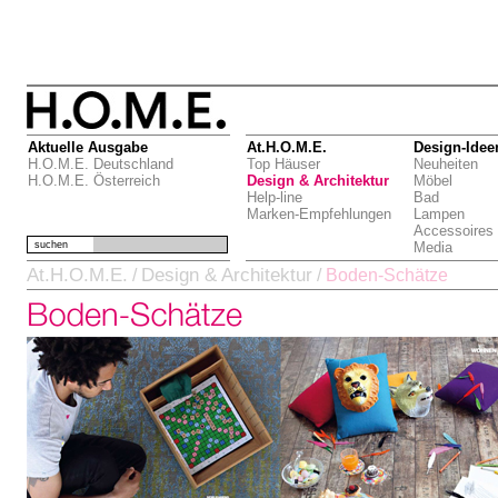
Aktuelle Ausgabe
At.H.O.M.E.
Design-Idee
H.O.M.E. Deutschland
Top Häuser
Neuheiten
H.O.M.E. Österreich
Design & Architektur
Möbel
Help-line
Bad
Marken-Empfehlungen
Lampen
Accessoires
suchen
Media
At.H.O.M.E.
Design & Architektur
/
/
Boden-Schätze