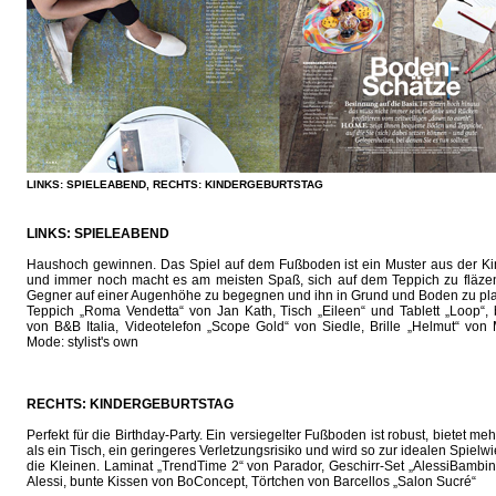
LINKS: SPIELEABEND, RECHTS: KINDERGEBURTSTAG
LINKS: SPIELEABEND
Haushoch gewinnen. Das Spiel auf dem Fußboden ist ein Muster aus der Kin
und immer noch macht es am meisten Spaß, sich auf dem Teppich zu fläze
Gegner auf einer Augenhöhe zu begegnen und ihn in Grund und Boden zu pl
Teppich „Roma Vendetta“ von Jan Kath, Tisch „Eileen“ und Tablett „Loop“,
von B&B Italia, Videotelefon „Scope Gold“ von Siedle, Brille „Helmut“ von 
Mode: stylist's own
RECHTS: KINDERGEBURTSTAG
Perfekt für die Birthday-Party. Ein versiegelter Fußboden ist robust, bietet meh
als ein Tisch, ein geringeres Verletzungsrisiko und wird so zur idealen Spielwi
die Kleinen. Laminat „TrendTime 2“ von Parador, Geschirr-Set „AlessiBambi
Alessi, bunte Kissen von BoConcept, Törtchen von Barcellos „Salon Sucré“