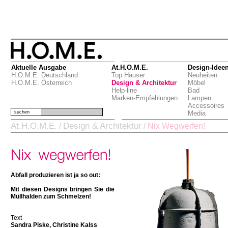
Aktuelle Ausgabe
At.H.O.M.E.
Design-Idee
H.O.M.E. Deutschland
Top Häuser
Neuheiten
H.O.M.E. Österreich
Design & Architektur
Möbel
Help-line
Bad
Marken-Empfehlungen
Lampen
Accessoires
suchen
Media
At.H.O.M.E.
Design & Architektur
/
/
Nix Wegwerfen!
Abfall produzieren ist ja so out:
Mit diesen Designs bringen Sie die
Müllhalden zum Schmelzen!
Text
Sandra Piske, Christine Kalss