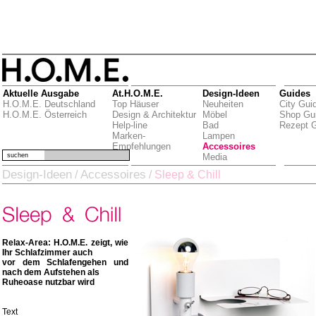
Aktuelle Ausgabe
At.H.O.M.E.
Design-Ideen
Guides
H.O.M.E. Deutschland
Top Häuser
Neuheiten
City Gui
H.O.M.E. Österreich
Design & Architektur
Möbel
Shop Gu
Help-line
Bad
Rezept 
Marken-
Lampen
Empfehlungen
Accessoires
suchen
Media
Design-Ideen
Accessoires
/
/
Sleep & Chill
Relax-Area: H.O.M.E. zeigt, wie
Ihr Schlafzimmer auch
vor dem Schlafengehen und
nach dem Aufstehen als
Ruheoase nutzbar wird
Text