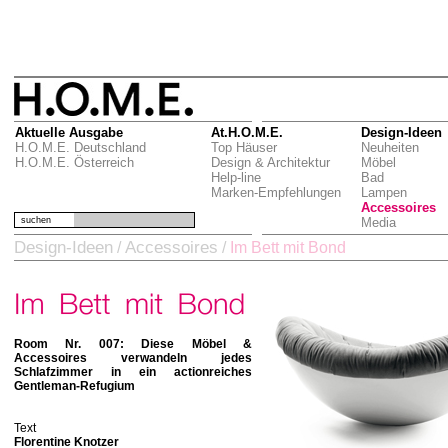
Aktuelle Ausgabe
At.H.O.M.E.
Design-Ideen
H.O.M.E. Deutschland
Top Häuser
Neuheiten
H.O.M.E. Österreich
Design & Architektur
Möbel
Help-line
Bad
Marken-Empfehlungen
Lampen
Accessoires
suchen
Media
Design-Ideen
Accessoires
/
/
Im Bett mit Bond
Room Nr. 007: Diese Möbel &
Accessoires verwandeln jedes
Schlafzimmer in ein actionreiches
Gentleman-Refugium
Text
Florentine Knotzer