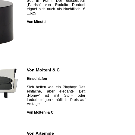
Gut in Form: Der Beistelltisch
„Parrish“ von Rodolfo Dordoni
eignet sich auch als Nachttisch. €
1.625
Von Minotti
Von
Molteni & C
Einschlafen
Sich betten wie ein Playboy: Das
einfache, aber ­elegante Bett
„Honey“ ist mit Stoff- oder
Lederbezügen erhältlich. Preis auf
Anfrage.
Von Molteni & C
Von Artemide