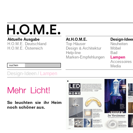
Aktuelle Ausgabe
At.H.O.M.E.
Design-Idee
H.O.M.E. Deutschland
Top Häuser
Neuheiten
H.O.M.E. Österreich
Design & Architektur
Möbel
Help-line
Bad
Marken-Empfehlungen
Lampen
Accessoires
suchen
Media
Design-Ideen
/
Lampen
So leuchten sie ihr Heim
noch schöner aus.