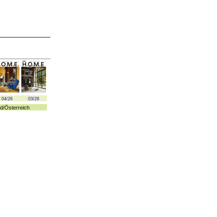
04/26
03/26
d
/
Österreich