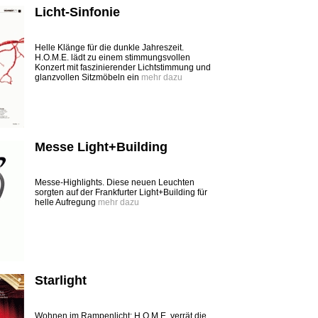
Licht-Sinfonie
Helle Klänge für die dunkle Jahreszeit.
H.O.M.E. lädt zu einem stimmungsvollen
Konzert mit faszinierender Lichtstimmung und
glanzvollen Sitzmöbeln ein
mehr dazu
Messe Light+Building
Messe-Highlights. Diese neuen Leuchten
sorgten auf der Frankfurter Light+Building für
helle Aufregung
mehr dazu
Starlight
Wohnen im Rampenlicht: H.O.M.E. verrät die