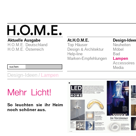
Aktuelle Ausgabe
At.H.O.M.E.
Design-Idee
H.O.M.E. Deutschland
Top Häuser
Neuheiten
H.O.M.E. Österreich
Design & Architektur
Möbel
Help-line
Bad
Marken-Empfehlungen
Lampen
Accessoires
suchen
Media
Design-Ideen
/
Lampen
So leuchten sie ihr Heim
noch schöner aus.