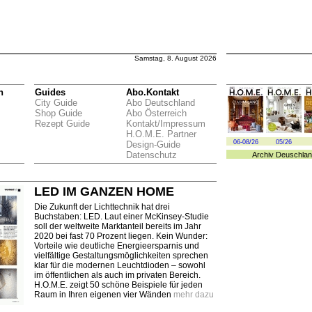
Samstag, 8. August 2026
n
Guides
Abo.Kontakt
City Guide
Abo Deutschland
Shop Guide
Abo Österreich
Rezept Guide
Kontakt/Impressum
H.O.M.E. Partner
06-08/26
05/26
Design-Guide
Datenschutz
Archiv
Deuschlan
LED IM GANZEN HOME
Die Zukunft der Lichttechnik hat drei
Buchstaben: LED. Laut einer McKinsey-Studie
soll der weltweite Marktanteil bereits im Jahr
2020 bei fast 70 Prozent liegen. Kein Wunder:
Vorteile wie deutliche Energieersparnis und
vielfältige Gestaltungsmöglichkeiten sprechen
klar für die modernen Leuchtdioden – sowohl
im öffentlichen als auch im privaten Bereich.
H.O.M.E. zeigt 50 schöne Beispiele für jeden
Raum in Ihren eigenen vier Wänden
mehr dazu