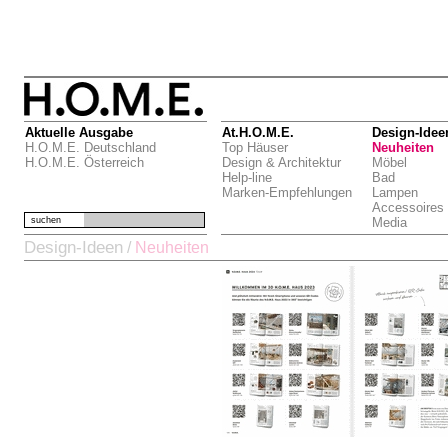
Aktuelle Ausgabe
At.H.O.M.E.
Design-Idee
H.O.M.E. Deutschland
Top Häuser
Neuheiten
H.O.M.E. Österreich
Design & Architektur
Möbel
Help-line
Bad
Marken-Empfehlungen
Lampen
Accessoires
suchen
Media
Design-Ideen
/
Neuheiten