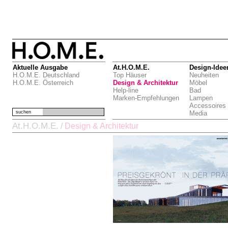
Aktuelle Ausgabe
At.H.O.M.E.
Design-Idee
H.O.M.E. Deutschland
Top Häuser
Neuheiten
H.O.M.E. Österreich
Design & Architektur
Möbel
Help-line
Bad
Marken-Empfehlungen
Lampen
Accessoires
suchen
Media
At.H.O.M.E.
/
Design & Architektur