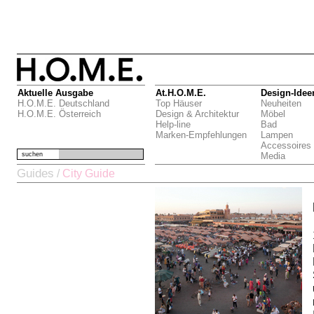
Aktuelle Ausgabe
At.H.O.M.E.
Design-Idee
H.O.M.E. Deutschland
Top Häuser
Neuheiten
H.O.M.E. Österreich
Design & Architektur
Möbel
Help-line
Bad
Marken-Empfehlungen
Lampen
Accessoires
suchen
Media
Guides
/
City Guide