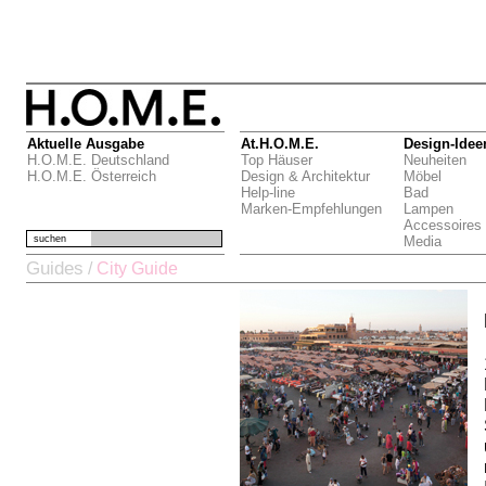
Aktuelle Ausgabe
At.H.O.M.E.
Design-Idee
H.O.M.E. Deutschland
Top Häuser
Neuheiten
H.O.M.E. Österreich
Design & Architektur
Möbel
Help-line
Bad
Marken-Empfehlungen
Lampen
Accessoires
suchen
Media
Guides
/
City Guide