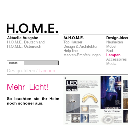
Aktuelle Ausgabe
At.H.O.M.E.
Design-Idee
H.O.M.E. Deutschland
Top Häuser
Neuheiten
H.O.M.E. Österreich
Design & Architektur
Möbel
Help-line
Bad
Marken-Empfehlungen
Lampen
Accessoires
suchen
Media
Design-Ideen
/
Lampen
So leuchten sie ihr Heim
noch schöner aus.