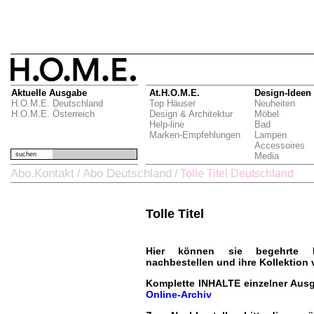
Aktuelle Ausgabe
At.H.O.M.E.
Design-Ideen
H.O.M.E. Deutschland
Top Häuser
Neuheiten
H.O.M.E. Österreich
Design & Architektur
Möbel
Help-line
Bad
Marken-Empfehlungen
Lampen
Accessoires
suchen
Media
Abo.Kontakt
Abo Deutschland
/
/
Tolle Titel Deutschland
Tolle Titel
Hier können sie begehrte H.
nachbestellen und ihre Kollektion 
Komplette INHALTE einzelner Ausg
Online-Archiv