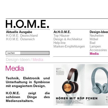
Aktuelle Ausgabe
At.H.O.M.E.
Design-Idee
H.O.M.E. Deutschland
Top Häuser
Neuheiten
H.O.M.E. Österreich
Design & Architektur
Möbel
Help-line
Bad
Marken-Empfehlungen
Lampen
Accessoires
suchen
Media
Design-Ideen
/
Media
Technik, Elektronik und
Unterhaltung in Symbiose
mit engagiertem Design.
H.O.M.E. zeigt die
schönen Dinge des
Medienzeitalters.